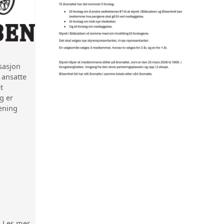
isasjon
e ansatte
t
g er
rening
Les mer